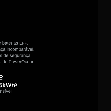
baterias LFP,
ça incomparável.
as de segurança
res do PowerOcean.
45kWh²
nsível